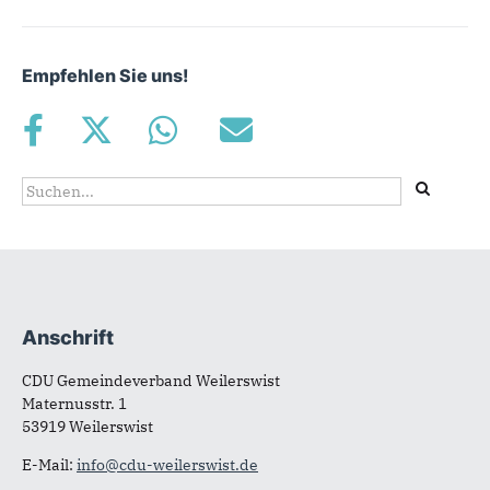
Empfehlen Sie uns!
Suchformular
Suche
Anschrift
Fußbereich
CDU Gemeindeverband Weilerswist
Maternusstr. 1
53919 Weilerswist
E-Mail:
info@cdu-weilerswist.de