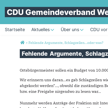
CDU Gemeindeverband Wei
Startseite
Aktuelles
Über uns
CDU vor
Sie sind hier
»
Fehlende Argumente, Schlagzeilen…oder was?
Fehlende
Argumente,
Schlag
Ortsbürgermeister sollen ein Budget von 10.000,-
Wir erinnern uns daran…es gab Schlagzeilen wi
abgekocht werden“…, obwohl die zuständigen 
bzw. eine Freigabe nirgendwo zu lesen war…
Nunmehr werden Anträge der Fraktion mit Inter