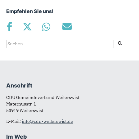
Empfehlen Sie uns!
Suchformular
Suche
Anschrift
Fußbereich
CDU Gemeindeverband Weilerswist
Maternusstr. 1
53919 Weilerswist
E-Mail:
info@cdu-weilerswist.de
Im Web