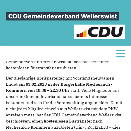
Sie sind hier
»
Bustransfer zum Kreisparteitag am 03.02.2023
CDU Gemeindeverband Weilerswist
Bustransfer
zum
Kreisparteitag
am
03.02.2023
19.01.2023
Gemeinsam reisen wir zum Kreisparteitag - Der CDU-
Toggl
Gemeindeverband Weilerswist hat beschlossen einen
kostenlosen Bustransfer anzubieten
Der diesjährige Kreisparteitag mit Vorstandsneuwahlen
findet
am 03.02.2023 in der Bürgerhalle Mechernich -
Kommern von 18.30 – 22.30 Uhr
statt. Viele Mitglieder aus
unserem Gemeindeverband haben bereits Interesse
bekundet und sich für die Veranstaltung angemeldet. Damit
nicht jedes Mitglied einzeln aus Weilerswist mit dem PKW
anreisen muss, hat der CDU-Gemeindeverband Weilerswist
beschlossen, einen
kostenlosen
Bustransfer nach
Mechernich-Kommern anzubieten (Hin- / Rückfahrt) – dies